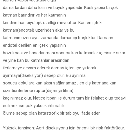
Aortun yapısı vücuttaki diğer
damarlardan daha kalın ve büyük yapıdadır. Kaslı yapısı birçok
katman barındırır ve her katmanın
kendine has biyolojik özelliği mevcuttur. Kan en içteki
katman(endotel) üzerinden akar ve bu
katmanın üzeri aynı zamanda damar içi boşluktur. Damarın
endotel denilen en içteki yapısının
bozulması ve hasarlanması sonucu kan katmanlar içerisine sızar
ve yine kan bu katmanlar arasından
ilerlemeye devam ederek damarı içten içe yırtarak
ayırmaya(diseksiyon) sebep olur. Bu ayrılma
sonucu dokulara kan akışı sağlanamaz , en dış katmana kan
sızıntısı ilerlerse rüptür(dışarı yırtılma)
kaçınılmaz olur. Netice itibarı ile durum tam bir felaket olup tedavi
edilmez ise çok yüksek ihtimal ile
ölüme sebep olan katastrofik bir tabloyu ifade eder.
Yüksek tansiyon: Aort diseksiyonu için önemli bir risk faktörüdür.