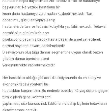
hastaların hepsi dayanılması zor tarifsiz bir acı ile hastaneye
başvururlar. Ne yazıkki hastaların bir
kısmı daha hastaneye varamadan kaybedilmektedir. Tam
donanımlı , güçlü alt yapıya sahip
hastanelerde tanı ve tedavisi kolaylıkla yapılabilmektedir. Tedavisi
cerrahi olup günümüzde aort
diseksiyonu geçirmiş birçok hasta başarı ile ameliyat edilerek
normal hayatına devam edebilmektedir.
Diseksiyonun oluştuğu damar segmentine uygun olarak bazen
çözüm damar içerisine stent
yerleştirilerekte yapılabilmektedir.
Her hastalıkta olduğu gibi aort diseksiyonunda da en kolay ve
ekonomik tedavi yöntemi bu
hastalıktan korunmaktır. Bu nedenle özellikle 40 yaş üstünü geçen
tüm kişilerin genel kontrollerini
yaptırması, söz konusu risk faktörlerine sahip kişilerin tedavilerini
aksatmaması gerekir.