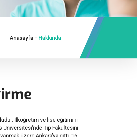
Anasayfa
-
Hakkında
virme
ur. İlköğretim ve lise eğitimini
niversitesi’nde Tıp Fakültesini
 yapmak üzere Ankara’ya gitti. 16