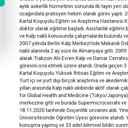
aylık askerlik hizmetinin sonunda ilk tayin yeri
ocağındata pratisyen hekim olarak görev yaptı. 2
Kartal Koşuyolu Eğitim ve Araştırma Hastanesi 
doktor olarak eğitime başladı. Asistanlık eğitim
ve Kalp nakli konusunda çalışmalarda bulundu ve 
2007 yılında Berlin Kalp Merkezi’nde Mekanik Do
nakli alanında 2 ay süre ile Almanyaya gitti. 200
alarak Trabzon Ahi Evren Kalp ve Damar Cerrahi
görevini icra etmek üzere atandı. Orada geçen 3 
Kartal Koşuyolu Yüksek İhtisas Eğitim ve Araştı
Yurt içi ve yurt dışı birçok araştırma ve akedem
yılları arasında Kalp nakli ekibinde aktif olarak ça
for Global Health and Medicine (Tokyo/Japonya
merkezine gitti ve burada Supermicrocerrahi ve l
18.11.2020 tarihinde Doçentlik ünvanını aldı. Yine
Üniversitesinde Öğretim Üyesi görevine atandı. Yu
konuşma yapmış ve 33 adet bilimsel bildiri sunmuş