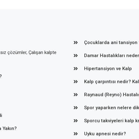
Çocuklarda ani tansiyon 
tsız çözümler, Çalışan kalpte
Damar Hastalıkları neden
Hipertansiyon ve Kalp
?
Kalp çarpıntısı nedir? Ka
Raynaud (Reyno) Hastalı
Spor yaparken nelere dik
i
Sporcu takviyeleri kalp kr
a Yakın?
Uyku apnesi nedir?