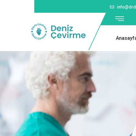
info@drd
Anasayf