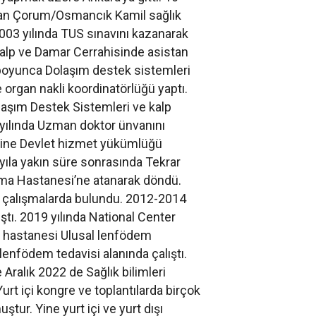
 olan Çorum/Osmancık Kamil sağlık
003 yılında TUS sınavını kazanarak
Kalp ve Damar Cerrahisinde asistan
i boyunca Dolaşım destek sistemleri
organ nakli koordinatörlüğü yaptı.
laşım Destek Sistemleri ve kalp
9 yılında Uzman doktor ünvanını
sine Devlet hizmet yükümlüğü
yıla yakın süre sonrasında Tekrar
rma Hastanesi’ne atanarak döndü.
ik çalışmalarda bulundu. 2012-2014
lıştı. 2019 yılında National Center
) hastanesi Ulusal lenfödem
enfödem tedavisi alanında çalıştı.
 Aralık 2022 de Sağlık bilimleri
rt içi kongre ve toplantılarda birçok
tur. Yine yurt içi ve yurt dışı