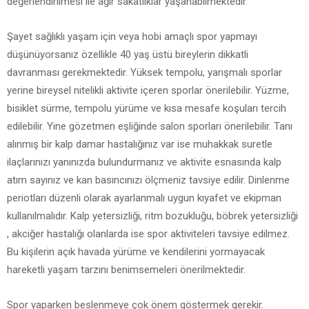
değerlendirilmesi ile ağır sakatlıklar yaşanabilmektedir.
Şayet sağlıklı yaşam için veya hobi amaçlı spor yapmayı
düşünüyorsanız özellikle 40 yaş üstü bireylerin dikkatli
davranması gerekmektedir. Yüksek tempolu, yarışmalı sporlar
yerine bireysel nitelikli aktivite içeren sporlar önerilebilir. Yüzme,
bisiklet sürme, tempolu yürüme ve kısa mesafe koşuları tercih
edilebilir. Yine gözetmen eşliğinde salon sporları önerilebilir. Tanı
alınmış bir kalp damar hastalığınız var ise muhakkak suretle
ilaçlarınızı yanınızda bulundurmanız ve aktivite esnasında kalp
atım sayınız ve kan basıncınızı ölçmeniz tavsiye edilir. Dinlenme
periotları düzenli olarak ayarlanmalı uygun kıyafet ve ekipman
kullanılmalıdır. Kalp yetersizliği, ritm bozukluğu, böbrek yetersizliği
, akciğer hastalığı olanlarda ise spor aktiviteleri tavsiye edilmez.
Bu kişilerin açık havada yürüme ve kendilerini yormayacak
hareketli yaşam tarzını benimsemeleri önerilmektedir.
Spor yaparken beslenmeye çok önem göstermek gerekir.