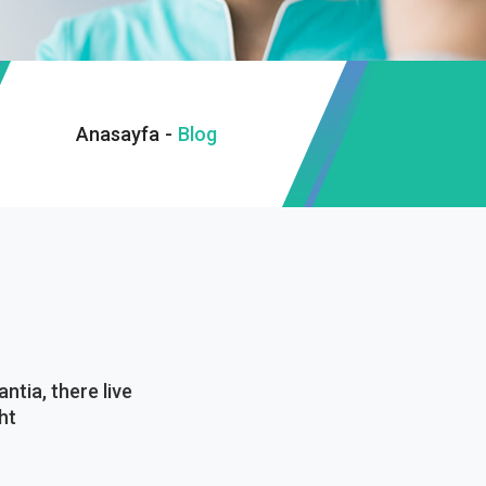
Anasayfa
-
Blog
tia, there live
ht