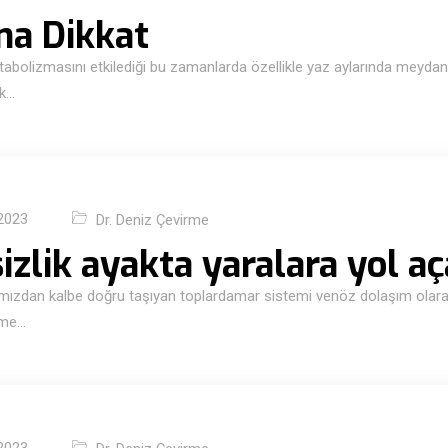
na Dikkat
abolizmasını etkilediği bu zamanlarda özellikle yaz aylarında meydana 
ak…
2023
Dr. Deniz Çevirme
zlik ayakta yaralara yol aç
ımızdan kalbe doğru taşıyan toplardamar sistemi venöz dolaşım olarak
lme…