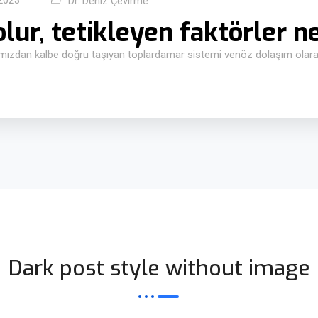
2023
Dr. Deniz Çevirme
lur, tetikleyen faktörler n
ımızdan kalbe doğru taşıyan toplardamar sistemi venöz dolaşım olarak 
Dark post style without image