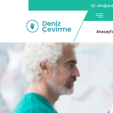
info@drd
Anasayf