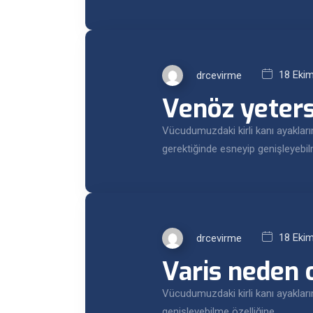
18 Eki
drcevirme
Venöz yetersi
Vücudumuzdaki kirli kanı ayaklar
gerektiğinde esneyip genişleyebi
18 Eki
drcevirme
Varis neden o
Vücudumuzdaki kirli kanı ayaklar
genişleyebilme özelliğine…