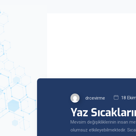
18 Eki
drcevirme
Yaz Sıcakları
Mevsim değişikliklerinin insan met
olumsuz etkileyebilmektedir. Sıc