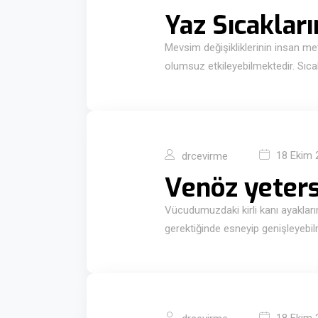
Yaz Sıcakları
Mevsim değişikliklerinin insan met
olumsuz etkileyebilmektedir. Sıc
18 Ekim 
drcevirme
Venöz yetersi
Vücudumuzdaki kirli kanı ayaklar
gerektiğinde esneyip genişleyebi