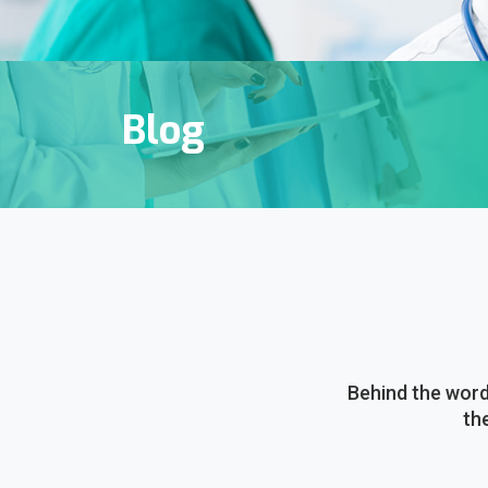
Blog
Behind the word
th