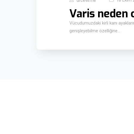
18 Ekim 
drcevirme
Varis neden o
Vücudumuzdaki kirli kanı ayaklar
genişleyebilme özelliğine…