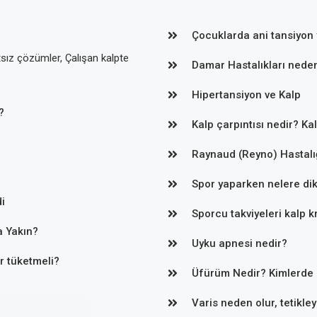
Çocuklarda ani tansiyon 
tsız çözümler, Çalışan kalpte
Damar Hastalıkları neden
Hipertansiyon ve Kalp
?
Kalp çarpıntısı nedir? Ka
Raynaud (Reyno) Hastalı
Spor yaparken nelere dik
i
Sporcu takviyeleri kalp kr
a Yakın?
Uyku apnesi nedir?
er tüketmeli?
Üfürüm Nedir? Kimlerde 
Varis neden olur, tetikle