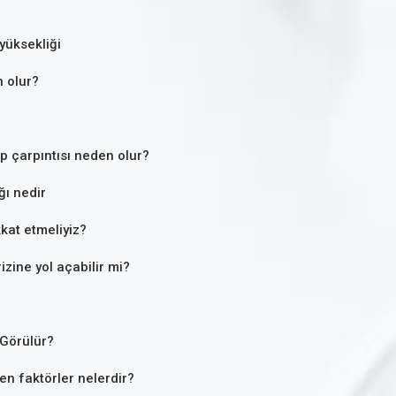
yüksekliği
 olur?
lp çarpıntısı neden olur?
ğı nedir
kat etmeliyiz?
izine yol açabilir mi?
Görülür?
yen faktörler nelerdir?