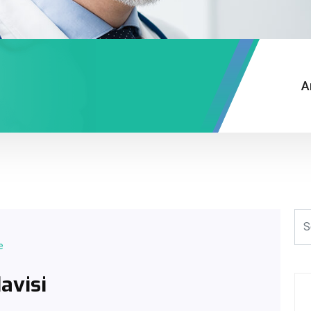
A
e
avisi