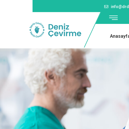
info@drd
Anasayf